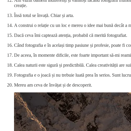
Am văzut oameni indiferenți și vanitoși făcând fotografii frumoa
creație.
Însă totul se învață. Chiar și arta.
A construi o relație cu un loc e mereu o idee mai bună decât a 
Dacă ceva îmi captează atenția, probabil că merită fotografiat.
Când fotografia e în același timp pasiune și profesie, poate fi co
De aceea, în momente dificile, este foarte important să-mi reamin
Calea naturii este sigură și predictibilă. Calea creativității are s
Fotografia e o joacă și nu trebuie luată prea în serios. Sunt lucr
Mereu am ceva de învățat și de descoperit.