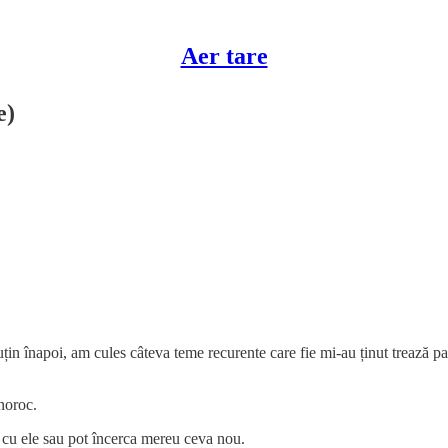
Aer tare
e)
in înapoi, am cules câteva teme recurente care fie mi-au ținut trează pas
 noroc.
e cu ele sau pot încerca mereu ceva nou.