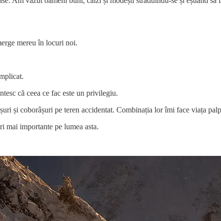
se. Am văzut oameni buni, calzi și modești străduindu-se și eșuând să fa
merge mereu în locuri noi.
mplicat.
tesc că ceea ce fac este un privilegiu.
uișuri și coborâșuri pe teren accidentat. Combinația lor îmi face viața palp
uri mai importante pe lumea asta.