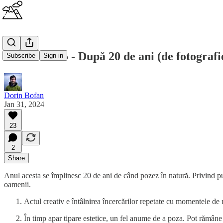
Aer tare #15 - După 20 de ani (de fotografi
Subscribe
Sign in
Dorin Bofan
Jan 31, 2024
23
2
Share
Anul acesta se împlinesc 20 de ani de când pozez în natură. Privind puț
oamenii.
Actul creativ e întâlnirea încercărilor repetate cu momentele de
În timp apar tipare estetice, un fel anume de a poza. Pot rămân