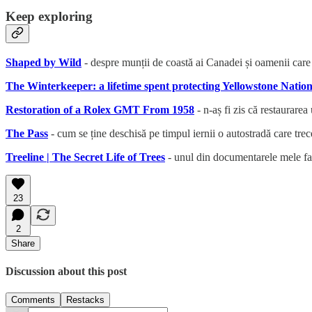
Keep exploring
Shaped by Wild
- despre munții de coastă ai Canadei și oamenii care 
The Winterkeeper: a lifetime spent protecting Yellowstone Natio
Restoration of a Rolex GMT From 1958
- n-aș fi zis că restaurarea
The Pass
- cum se ține deschisă pe timpul iernii o autostradă care trec
Treeline | The Secret Life of Trees
- unul din documentarele mele favo
23
2
Share
Discussion about this post
Comments
Restacks