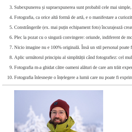
Subexpunerea și supraexpunerea sunt probabil cele mai simple, 
Fotografia, ca orice altă formă de artă, e o manifestare a curiozit
Constrângerile (ex. mai puțin echipament foto) încurajează creat
Plec la pozat cu o singură convingere: oriunde, indiferent de mo
Nicio imagine nu e 100% originală. Însă un stil personal poate f
Aplic următorul principiu al simplității când fotografiez: cel mu
Fotografia m-a ghidat către oameni alături de care am trăit exper
Fotografia înlesnește o înțelegere a lumii care nu poate fi exprim