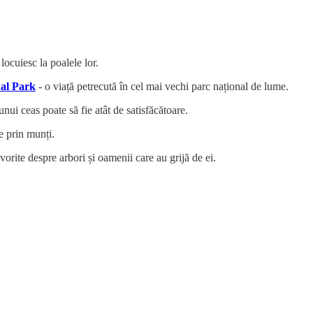
locuiesc la poalele lor.
nal Park
- o viață petrecută în cel mai vechi parc național de lume.
 unui ceas poate să fie atât de satisfăcătoare.
e prin munți.
rite despre arbori și oamenii care au grijă de ei.