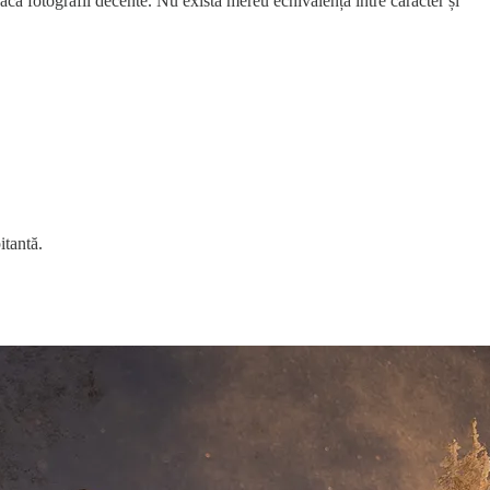
că fotografii decente. Nu există mereu echivalență între caracter și
itantă.