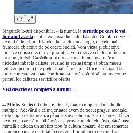
Singurele locuri disponibile, 4 la număr, la
tururile pe care le voi
ține anul acesta
sunt la excursia din sudul Islandei. Combin o vizită
de o zi în interiorul Islandei, la Landmannalaugar, cu cele mai
frumoase obiective de pe coasta sudică. Vom vizita și obiective
turistice cunoscute, dar vă promit că vom merge și în locuri în care
nu ajung turiști. Cazările sunt din cele mai bune, nu am făcut
niciodată rabat la calitate, reușind în același timp să obțin mereu
reduceri pentru a ține prețul final cât mai jos. Orice participant la
tururile trecute vă poate confirma asta, mă strădui să pun mereu pe
primul loc calitatea serviciilor oferite.
Vezi descrierea completă a turului →
4. Minte.
Subiectul minții e, firește, foarte complex. Iar soluțiile
multiple. Adevărul e că majoritatea avem de trecut praguri mentale,
de la copilărie traumatică până la stres cotidian. N-am cunoscut încă
pe nimeni care să nu aibă măcar o provocare de felul ăsta. Sănătatea
mintală e adesea un subiect tabu în cultura noastră, dar am remarcat
că preocuparea e per total în creștere. Primul lucru pe care l-aș