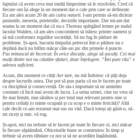
faptului că avem ceva mai multă limpezime să le rezolvăm. Cred că
fiecare om își alege la un moment dat o cale prin care se definește.
Eu am ales acum 20 de ani
calea naturii
. I-am permis să-mi dicteze
pasiunile, meseria, prieteniile, deciziile importante. Dar mi-am dat
seama la un moment dat că nu-s Thoreau spărgând lemne pe malul
lacului Walden, că am ales concomitent să trăiesc printre oameni și
să mă conformez regulilor societății. Să nu fug în pădure de
probleme. Și-apoi, bucuria timpului petrecut într-o pădure nu e
deplină dacă nu bifăm măcar câte-un pic din primele 4 puncte.
Pas minuscul de încercat: În orice discuție, alege să asculți. Cei mai
mulți dintre noi nu căutăm sfaturi, doar înțelegere. “Îmi pare rău” e
adesea suficient.
Acum, din moment ce citiți
Aer tare,
nu mă îndoiesc că știți deja
despre lucrurile astea. Dar pot să pun pariu că nu le facem pe toate
cu disciplină și consecvență. De aia-i important să ne amintim
constant că încă mai avem de lucru. La urma urmei, cine nu vrea să
fie mai liniștit, mai sănătos și per total mai relevant pentru sine și
pentru ceilalți (o minte ocupată și cu scop e o minte fericită)? Altă
cale decât ce-am rezumat mai sus nu văd. Dacă totuși ați găsit-o, să-
mi ziceți și mie, vă rog.
Și-apoi, nici nu trebuie să le facem pe toate în fiecare zi, nici măcar
în fiecare săptămână. Obiceiurile bune se construiesc în timp și
trebuie să avem răbdare cu noi și să ne acordăm îngăduință.