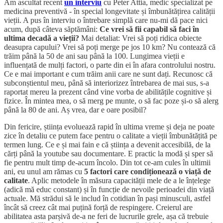
Am ascultat recent
un interviu
cu Peter Attia, medic specializat pe
medicina preventivă - în special longevitate și îmbunătățirea calității
vieții. A pus în interviu o întrebare simplă care nu-mi dă pace nici
acum, după câteva săptămâni:
Ce vrei să fii capabil să faci în
ultima decadă a vieții?
Mai detaliat: Vrei să poți ridica obiecte
deasupra capului? Vrei să poți merge pe jos 10 km? Nu contează că
trăim până la 50 de ani sau până la 100. Lungimea vieții e
influențată de mulți factori, o parte din ei în afara controlului nostru.
Ce e mai important e cum trăim anii care ne sunt dați. Recunosc că
subconștientul meu, până să interiorizez întrebarea de mai sus, s-a
raportat mereu la prezent când vine vorba de abilitățile cognitive și
fizice. În mintea mea, o să merg pe munte, o să fac poze și-o să alerg
până la 80 de ani. Aș vrea, dar e oare posibil?
Din fericire, știința evoluează rapid în ultima vreme și deja ne poate
zice în detaliu ce putem face pentru o calitate a vieții îmbunătățită pe
termen lung. Ce e și mai fain e că știința a devenit accesibilă, de la
cărți până la youtube sau documentare. E practic la modă și sper să
fie pentru mult timp de-acum încolo. Din tot ce-am cules în ultimii
ani, eu unul am rămas cu
5 factori care condiționează o viață de
calitate
. Aplic metodele în măsura capacității mele de a le înțelege
(adică mă educ constant) și în funcție de nevoile perioadei din viață
actuale. Mă strădui să le includ în cotidian în pași minusculi, astfel
încât să creez cât mai puțină forță de respingere. Creierul are
abilitatea asta parșivă de-a ne feri de lucrurile grele, așa că trebuie