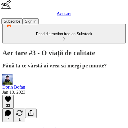
Aer tare
Subscribe
Sign in
Read distraction-free on Substack
Aer tare #3 - O viață de calitate
Până la ce vârstă ai vrea să mergi pe munte?
Dorin Bofan
Jan 10, 2023
33
7
1