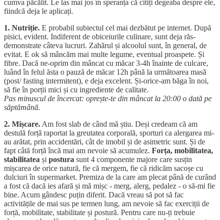
cumva păcălit. Le las mai jos în speranța că citiți degeaba despre ele,
fiindcă deja le aplicați.
1. Nutriție.
E probabil subiectul cel mai dezbătut pe internet. După
pisici, evident. Indiferent de obiceiurile culinare, sunt deja răs-
demonstrate câteva lucruri. Zahărul și alcoolul sunt, în general, de
evitat. E ok să mâncăm mai multe legume, eventual proaspete. Și
fibre. Dacă ne-oprim din mâncat cu măcar 3-4h înainte de culcare,
luând în felul ăsta o pauză de măcar 12h până la următoarea masă
(post/ fasting intermitent), e deja excelent. Și-orice-am băga în noi,
să fie în porții mici și cu ingrediente de calitate.
Pas minuscul de încercat: oprește-te din mâncat la 20:00 o dată pe
săptămână.
2. Mișcare.
Am fost slab de când mă știu. Deși credeam că am
destulă forță raportat la greutatea corporală, sporturi ca alergarea mi-
au arătat, prin accidentări, cât de imobil și de asimetric sunt. Și de
fapt câtă forță încă mai am nevoie să acumulez.
Forța, mobilitatea,
stabilitatea
și
postura
sunt 4 componente majore care susțin
mișcarea de orice natură, fie că mergem, fie că ridicăm sacoșe cu
dulciuri în supermarket. Premiza de la care am plecat până de curând
a fost că dacă ies afară și mă mișc - merg, alerg, pedalez - o să-mi fie
bine. Acum gândesc puțin diferit. Dacă vreau să pot să fac
activitățile de mai sus pe termen lung, am nevoie să fac exerciții de
forță, mobilitate, stabilitate și postură. Pentru care nu-ți trebuie