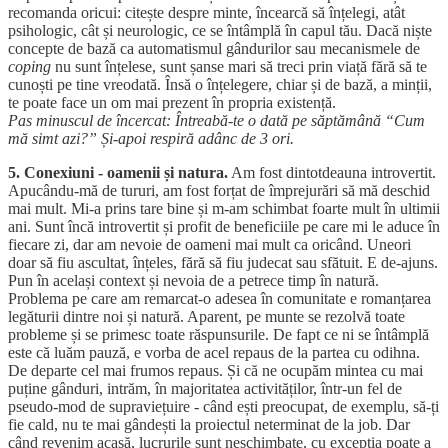
recomanda oricui: citește despre minte, încearcă să înțelegi, atât
psihologic, cât și neurologic, ce se întâmplă în capul tău. Dacă niște
concepte de bază ca automatismul gândurilor sau mecanismele de
coping
nu sunt înțelese, sunt șanse mari să treci prin viață fără să te
cunoști pe tine vreodată. Însă o înțelegere, chiar și de bază, a minții,
te poate face un om mai prezent în propria existență.
Pas minuscul de încercat: Întreabă-te o dată pe săptămână “Cum
mă simt azi?” Și-apoi respiră adânc de 3 ori.
5. Conexiuni - oamenii și natura.
Am fost dintotdeauna introvertit.
Apucându-mă de tururi, am fost forțat de împrejurări să mă deschid
mai mult. Mi-a prins tare bine și m-am schimbat foarte mult în ultimii
ani. Sunt încă introvertit și profit de beneficiile pe care mi le aduce în
fiecare zi, dar am nevoie de oameni mai mult ca oricând. Uneori
doar să fiu ascultat, înțeles, fără să fiu judecat sau sfătuit. E de-ajuns.
Pun în același context și nevoia de a petrece timp în natură.
Problema pe care am remarcat-o adesea în comunitate e romanțarea
legăturii dintre noi și natură. Aparent, pe munte se rezolvă toate
probleme și se primesc toate răspunsurile. De fapt ce ni se întâmplă
este că luăm pauză, e vorba de acel repaus de la partea cu odihna.
De departe cel mai frumos repaus. Și că ne ocupăm mintea cu mai
puține gânduri, intrăm, în majoritatea activităților, într-un fel de
pseudo-mod de supraviețuire - când ești preocupat, de exemplu, să-ți
fie cald, nu te mai gândești la proiectul neterminat de la job. Dar
când revenim acasă, lucrurile sunt neschimbate, cu excepția poate a