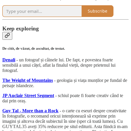
Subscribe
Keep exploring
De citit, de văzut, de ascultat, de testat.
Denali
- un fotograf și câinele lui. De fapt, e povestea foarte
sensibilă a unui cățel, aflat la finalul vieții, despre prietenul lui
fotograf.
The Weight of Mountains
- geologia și viața munților pe fundal de
peisaje islandeze.
JP Auclair Street Segment
- schiul poate fi foarte creativ când te
dai prin oraș.
Guy Tal - More than a Rock
- o carte cu eseuri despre creativitate
în fotografie, o recomand oricui intenționează să exprime prin
imagini și altceva decât subiectul în sine (sper că toată lumea). Cu
GUYTAL35 aveți 35% reducere pe situl editurii. Asta fiindcă m-am