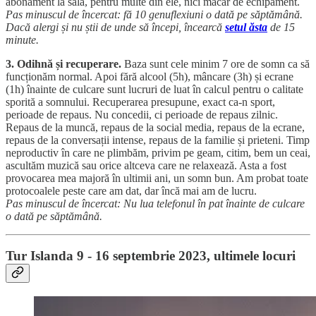
abonament la sală, pentru multe din ele, nici măcar de echipament.
Pas minuscul de încercat: fă 10 genuflexiuni o dată pe săptămână.
Dacă alergi și nu știi de unde să începi, încearcă
setul ăsta
de 15
minute.
3. Odihnă și recuperare.
Baza sunt cele minim 7 ore de somn ca să
funcționăm normal. Apoi fără alcool (5h), mâncare (3h) și ecrane
(1h) înainte de culcare sunt lucruri de luat în calcul pentru o calitate
sporită a somnului. Recuperarea presupune, exact ca-n sport,
perioade de repaus. Nu concedii, ci perioade de repaus zilnic.
Repaus de la muncă, repaus de la social media, repaus de la ecrane,
repaus de la conversații intense, repaus de la familie și prieteni. Timp
neproductiv în care ne plimbăm, privim pe geam, citim, bem un ceai,
ascultăm muzică sau orice altceva care ne relaxează. Asta a fost
provocarea mea majoră în ultimii ani, un somn bun. Am probat toate
protocoalele peste care am dat, dar încă mai am de lucru.
Pas minuscul de încercat: Nu lua telefonul în pat înainte de culcare
o dată pe săptămână.
Tur Islanda 9 - 16 septembrie 2023, ultimele locuri