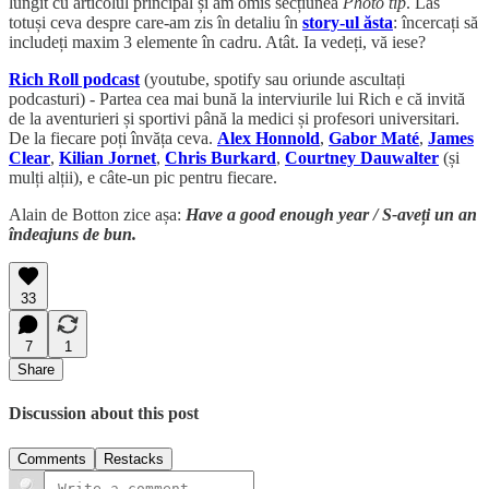
lungit cu articolul principal și am omis secțiunea
Photo tip
. Las
totuși ceva despre care-am zis în detaliu în
story-ul ăsta
: încercați să
includeți maxim 3 elemente în cadru. Atât. Ia vedeți, vă iese?
Rich Roll podcast
(youtube, spotify sau oriunde ascultați
podcasturi) - Partea cea mai bună la interviurile lui Rich e că invită
de la aventurieri și sportivi până la medici și profesori universitari.
De la fiecare poți învăța ceva.
Alex Honnold
,
Gabor Maté
,
James
Clear
,
Kilian Jornet
,
Chris Burkard
,
Courtney Dauwalter
(și
mulți alții), e câte-un pic pentru fiecare.
Alain de Botton zice așa:
Have a good enough year / S-aveți un an
îndeajuns de bun.
33
7
1
Share
Discussion about this post
Comments
Restacks